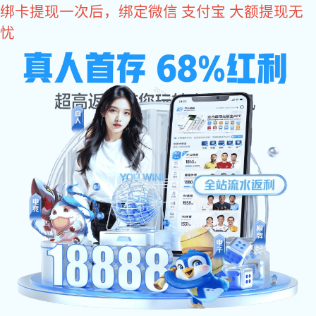
星空真人
您好，欢迎您光临星空真人商城！
星空真人
come2time.com
网站星空真人
关于星空真人
产品中
星空真人
>
产品中心
>
拉手系列
>
精密铸造拉手
铰链合页系列
塑料拉手
精密铸造拉手
铁
不锈钢脱卸铰
不锈钢折弯铰
铁质扇形铰