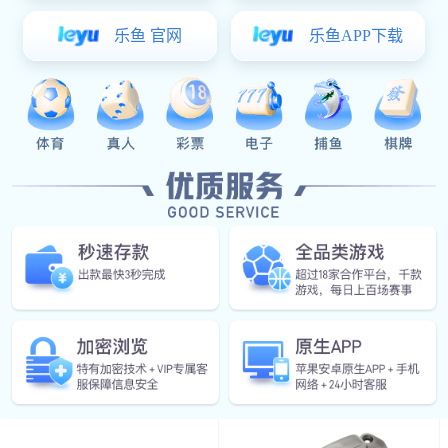
￥13.00
铁质搭扣
门锁附件系列
导向件
防水盖
面平面锁
附件
限位装置
限位装置
星空真人:DMK210-2 304不锈钢
门锁系列
￥37.70