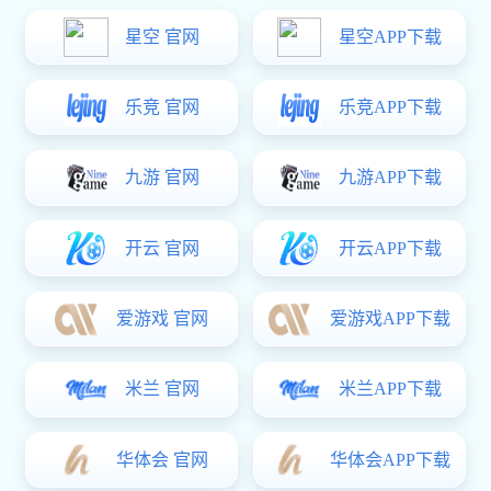
铁质脱卸铰
铁质折弯铰
精密铸造铰
不锈钢扇形铰
星空真人:LS556系列拉手
弹簧铰链
￥0.00
拉手系列
塑料拉手
精密铸造拉手
铁质拉手
锌合金拉手
不锈钢拉手
搭扣系列
塑料搭扣
星空真人:DMK211系列不锈钢侧偏置斜拉手
不锈钢搭扣