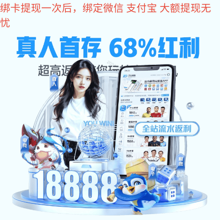
星空真人
您好，欢迎您光临星空真人商城！
星空真人
come2time.com
网站星空真人
关于星空真人
产品中
星空真人
>
产品中心
>
铰链合页系列
>
不锈钢折弯铰
同类推荐