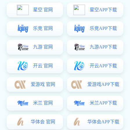
HT3124左右之分铰链
￥18.00
商品详情
CL254系列合页铰链
￥8.00
星空真人:cl-231铰链 工业机械设备大门铰链 脱卸铰链